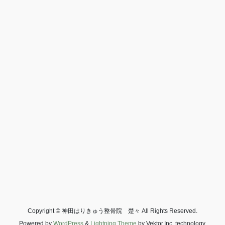
Copyright © 神田はりきゅう整骨院 楚々 All Rights Reserved.
Powered by
WordPress
&
Lightning Theme
by Vektor,Inc. technology.